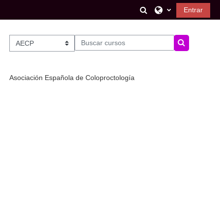
Salta al contenido principal
Selector de búsque
Entrar
Buscar cursos
Categorías
Buscar curs
Asociación Española de Coloproctología