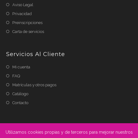
Aviso Legal
Privacidad
Preinscripciones
Carta de servicios
Servicios Al Cliente
Mi cuenta
FAQ
Matrículas y otros pagos
Catálogo
Contacto
Utilizamos cookies propias y de terceros para mejorar nuestros
Copyright 2013 - CAPACITAENRED.NET