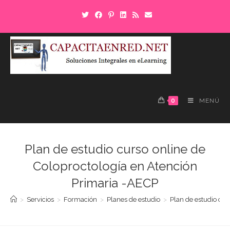
0
MENÚ
Plan de estudio curso online de
Coloproctología en Atención
Primaria -AECP
>
Servicios
>
Formación
>
Planes de estudio
>
Plan de estudio cur