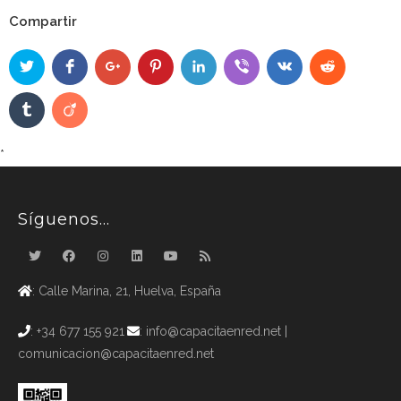
Compartir
*
Síguenos…
: Calle Marina, 21, Huelva, España
: +34 677 155 921
: info@capacitaenred.net |
comunicacion@capacitaenred.net