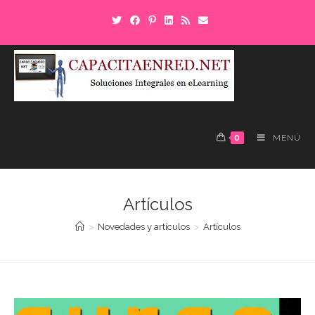
Saltar
al
contenido
0
MENÚ
Artículos
>
Novedades y artículos
>
Artículos