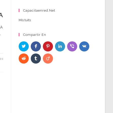
Capacitaenred.net
A
Mis tuits
EA
,
Compartir En
20