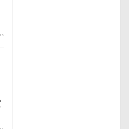
20
n
º