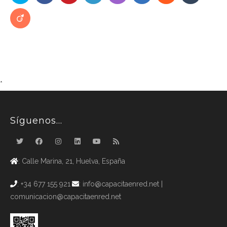
*
Síguenos…
: Calle Marina, 21, Huelva, España
: +34 677 155 921
: info@capacitaenred.net |
comunicacion@capacitaenred.net