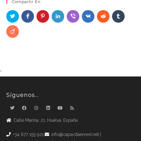
Compartir En
*
Síguenos…
: Calle Marina, 21, Huelva, España
: +34 677 155 921
: info@capacitaenred.net |