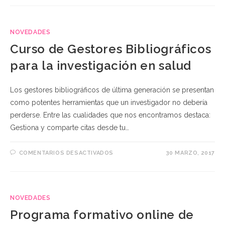
NOVEDADES
Curso de Gestores Bibliográficos
para la investigación en salud
Los gestores bibliográficos de última generación se presentan
como potentes herramientas que un investigador no debería
perderse. Entre las cualidades que nos encontramos destaca:
Gestiona y comparte citas desde tu…
EN
COMENTARIOS DESACTIVADOS
30 MARZO, 2017
CURSO
DE
GESTORES
BIBLIOGRÁFICOS
PARA
LA
INVESTIGACIÓN
NOVEDADES
EN
SALUD
Programa formativo online de