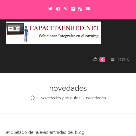
Saltar
al
contenido
0
MENÚ
novedades
>
Novedades y artículos
>
novedades
etiquetado de nuevas entradas del blog