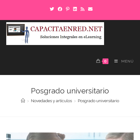
Saltar
al
contenido
0
MENÚ
Posgrado universitario
>
Novedades y artículos
>
Posgrado universitario